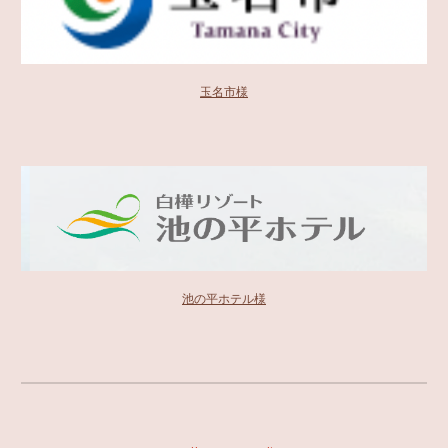
玉名市様
池の平ホテル様