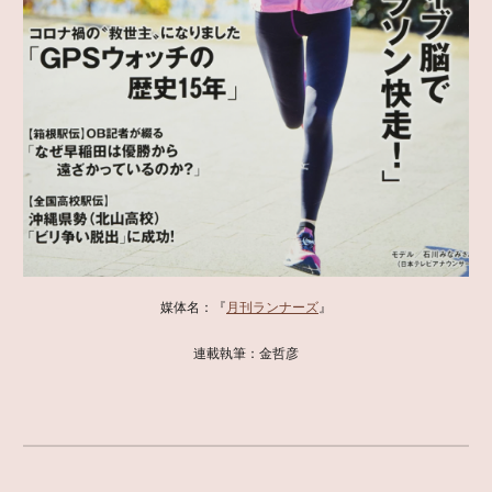
媒体名：『
月刊ランナーズ
』
連載執筆：金哲彦