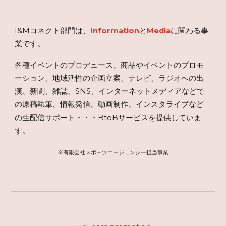
I&M
コネクト
部門は、
Information
と
Media
に関わる事
業です。
各種イベントのプロデュース
、商品やイベントの
プロモ
ーション、地域活性の企画立案、テレビ、ラジオ
への出
演、
新聞、雑誌、SNS、インターネットメディアなどで
の原稿執筆、情報発信、動画制作、インスタライブなど
の
生配信
サポート
・・・
BtoB
サービスを提供していま
す
。
※
有限会社スポーツエージェンシー担当
事業