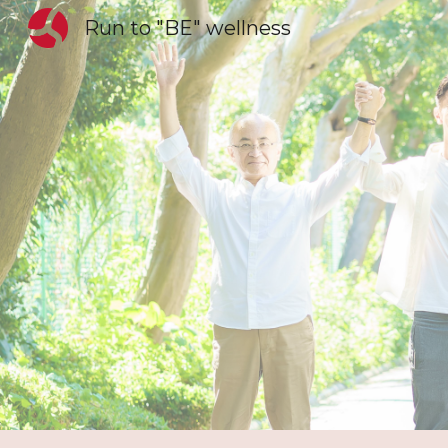
Run to "BE" wellness
Sk