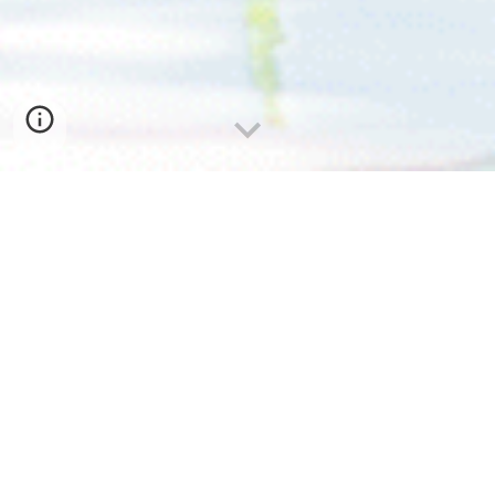
"ウェルネス"
という概念は、アメリカの医師ハルバート・
ダン氏が
1961年
「
輝くように生き生きした状態
」と
提唱
したこと
からスタートしました。
それから60年。地球温暖化、自然災害、新型コロナウィ
ルス、紛争・・・私たちが輝きながら生きる環境は少し
厳しくなっています。
どんな時でも
ウェルネスライフ
でありたい・・・